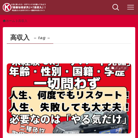
ホーム
高収入
高収入
– tag –
ニュース