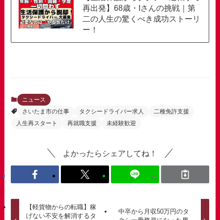
再出発】68歳・Iさんの挑戦｜第
二の人生の驚くべき成功ストーリ
ー！
ニュース
さいたま市の仕事
タクシードライバー求人
二種免許支援
人生再スタート
再就職支援
未経験歓迎
よかったらシェアしてね！
【軽貨物からの転職】稼
中卒から月収50万円のタ
げない不安を解消するタ