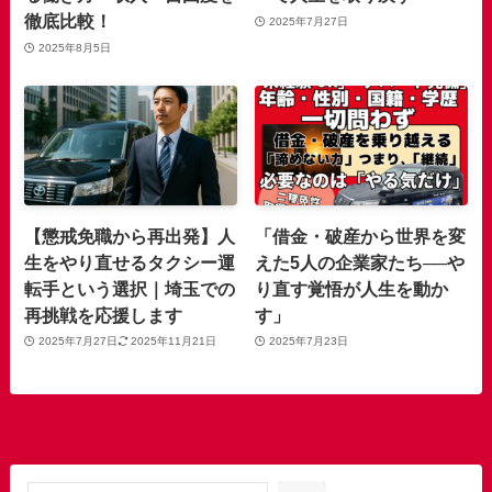
徹底比較！
2025年7月27日
2025年8月5日
【懲戒免職から再出発】人
「借金・破産から世界を変
生をやり直せるタクシー運
えた5人の企業家たち──や
転手という選択｜埼玉での
り直す覚悟が人生を動か
再挑戦を応援します
す」
2025年7月27日
2025年11月21日
2025年7月23日