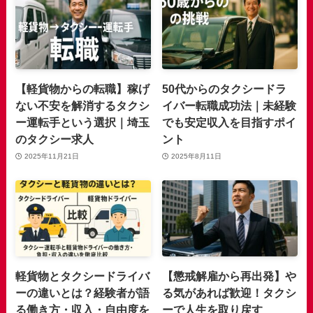
【軽貨物からの転職】稼げ
50代からのタクシードラ
ない不安を解消するタクシ
イバー転職成功法｜未経験
ー運転手という選択｜埼玉
でも安定収入を目指すポイ
のタクシー求人
ント
2025年11月21日
2025年8月11日
軽貨物とタクシードライバ
【懲戒解雇から再出発】や
ーの違いとは？経験者が語
る気があれば歓迎！タクシ
る働き方・収入・自由度を
ーで人生を取り戻す